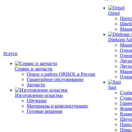
Orisol
Прогр
Швей
Машин
Dürkopp Ad
Машин
Однои
Услуги
Однои
Двухи
Двухи
Сервис и запчасти
Машин
Опрос о работе ORISOL в России
Однои
Гарантийное обслуживание
Запчасти
Sazi
Стаби
Изготовление оснастки
Сушка
Обучение
Горяч
Материалы и комплектующие
Формо
Готовые решения
Влажн
Шнуро
Прикл
Прик