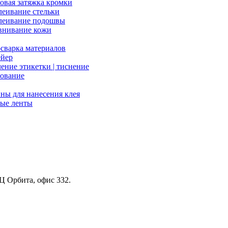
вая затяжка кромки
еивание стельки
леивание подошвы
внивание кожи
сварка материалов
ейер
ение этикетки | тиснение
ование
ы для нанесения клея
ые ленты
БЦ Орбита, офис 332.