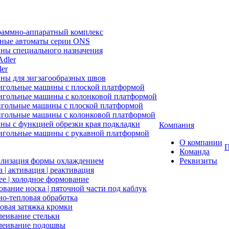
аммно-аппаратный комплекс
ные автоматы серии ONS
ы специального назначения
ler
ы для зигзагообразных швов
гольные машины с плоской платформой
гольные машины с колонковой платформой
гольные машины с плоской платформой
гольные машины с колонковой платформой
ы с функцией обрезки края подкладки
Компания
гольные машины с рукавной платформой
О компании
П
Команда
лизация формы охлаждением
Реквизиты
 | активация | реактивация
ее | холодное формование
вание носка | пяточной части под каблук
о-тепловая обработка
вая затяжка кромки
еивание стельки
леивание подошвы