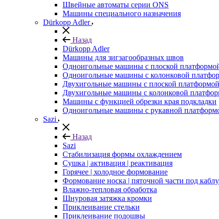
Швейные автоматы серии ONS
Машины специального назначения
Dürkopp Adler
Назад
Dürkopp Adler
Машины для зигзагообразных швов
Одноигольные машины с плоской платформо
Одноигольные машины с колонковой платфо
Двухигольные машины с плоской платформо
Двухигольные машины с колонковой платфо
Машины с функцией обрезки края подкладки
Одноигольные машины с рукавной платформ
Sazi
Назад
Sazi
Стабилизация формы охлаждением
Сушка | активация | реактивация
Горячее | холодное формование
Формование носка | пяточной части под кабл
Влажно-тепловая обработка
Шнуровая затяжка кромки
Приклеивание стельки
Приклеивание подошвы