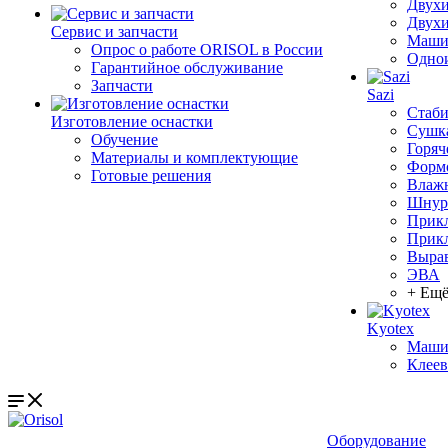
Двухи
Двухи
Сервис и запчасти
Машин
Опрос о работе ORISOL в России
Однои
Гарантийное обслуживание
Запчасти
Sazi
Стаби
Изготовление оснастки
Сушка
Обучение
Горяч
Материалы и комплектующие
Формо
Готовые решения
Влажн
Шнуро
Прикл
Прик
Выра
ЭВА
+ Ещё
Kyotex
Машин
Клеев
Оборудование