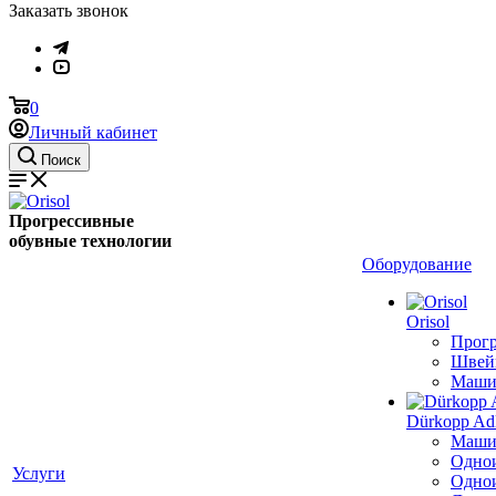
Заказать звонок
0
Личный кабинет
Поиск
Прогрессивные
обувные технологии
Оборудование
Orisol
Прогр
Швей
Машин
Dürkopp Ad
Машин
Однои
Услуги
Однои