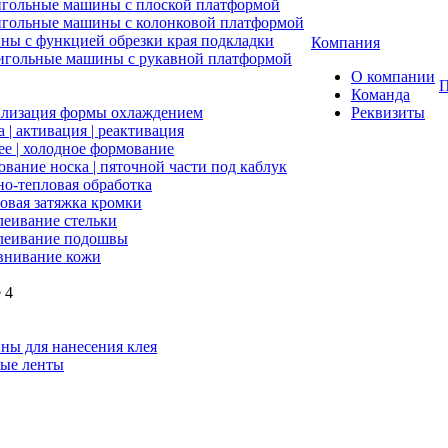
гольные машины с плоской платформой
гольные машины с колонковой платформой
ы с функцией обрезки края подкладки
Компания
гольные машины с рукавной платформой
О компании
П
Команда
лизация формы охлаждением
Реквизиты
 | активация | реактивация
ее | холодное формование
вание носка | пяточной части под каблук
о-тепловая обработка
вая затяжка кромки
еивание стельки
леивание подошвы
внивание кожи
 4
ы для нанесения клея
ые ленты