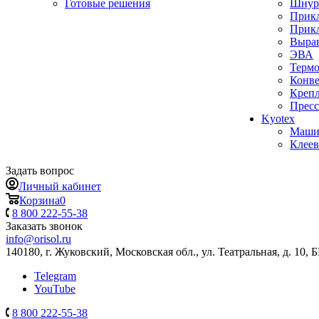
Готовые решения
Шнуро
Прикл
Прик
Выра
ЭВА
Термо
Конв
Крепл
Пресс
Kyotex
Машин
Клеев
Задать вопрос
Личный кабинет
Корзина
0
8 800 222-55-38
Заказать звонок
info@orisol.ru
140180, г. Жуковский, Московская обл., ул. Театральная, д. 10, 
Telegram
YouTube
8 800 222-55-38