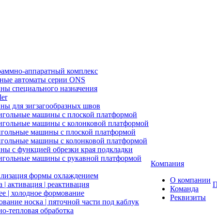
аммно-аппаратный комплекс
ные автоматы серии ONS
ы специального назначения
ler
ы для зигзагообразных швов
гольные машины с плоской платформой
гольные машины с колонковой платформой
гольные машины с плоской платформой
гольные машины с колонковой платформой
ы с функцией обрезки края подкладки
гольные машины с рукавной платформой
Компания
лизация формы охлаждением
О компании
 | активация | реактивация
П
Команда
ее | холодное формование
Реквизиты
вание носка | пяточной части под каблук
о-тепловая обработка