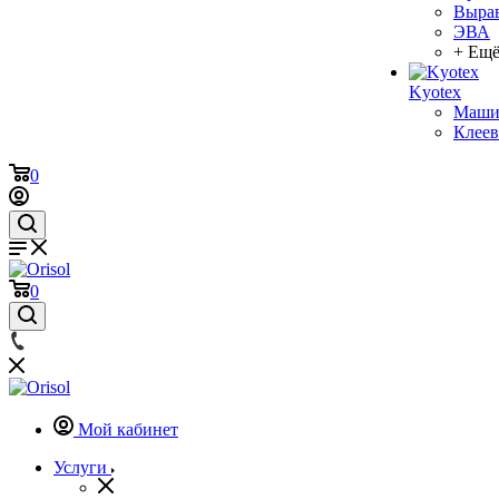
Выра
ЭВА
+ Ещё
Kyotex
Машин
Клеев
0
0
Мой кабинет
Услуги