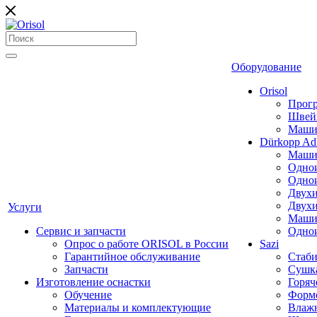
Оборудование
Orisol
Прогр
Швей
Машин
Dürkopp Ad
Машин
Однои
Однои
Двухи
Двухи
Услуги
Машин
Сервис и запчасти
Однои
Опрос о работе ORISOL в России
Sazi
Гарантийное обслуживание
Стаби
Запчасти
Сушка
Изготовление оснастки
Горяч
Обучение
Формо
Материалы и комплектующие
Влажн