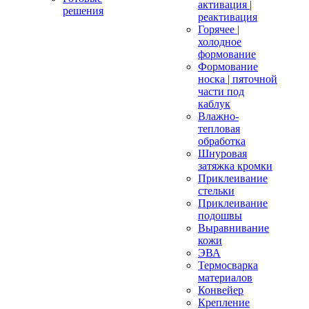
активация |
решения
реактивация
Горячее |
холодное
формование
Формование
носка | пяточной
части под
каблук
Влажно-
тепловая
обработка
Шнуровая
затяжка кромки
Приклеивание
стельки
Приклеивание
подошвы
Выравнивание
кожи
ЭВА
Термосварка
материалов
Конвейер
Крепление