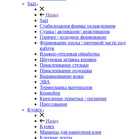
Sazi
Назад
Sazi
Стабилизация формы охлаждением
Сушка | активация | реактивация
Горячее | холодное формование
Формование носка | пяточной части под
каблук
Влажно-тепловая обработка
Шнуровая затяжка кромки
Приклеивание стельки
Приклеивание подошвы
Выравнивание кожи
ЭВА
Термосварка материалов
Конвейер
Крепление этикетки | тиснение
Прессование
Kyotex
Назад
Kyotex
Машины для нанесения клея
Клеевые ленты