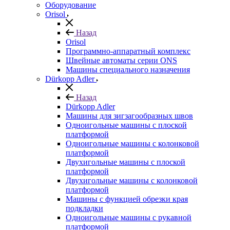
Оборудование
Orisol
Назад
Orisol
Программно-аппаратный комплекс
Швейные автоматы серии ONS
Машины специального назначения
Dürkopp Adler
Назад
Dürkopp Adler
Машины для зигзагообразных швов
Одноигольные машины с плоской
платформой
Одноигольные машины с колонковой
платформой
Двухигольные машины с плоской
платформой
Двухигольные машины с колонковой
платформой
Машины с функцией обрезки края
подкладки
Одноигольные машины с рукавной
платформой