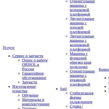
Одноигольные
машины с
колонковой
платформой
Двухигольные
машины с
плоской
платформой
Двухигольные
машины с
колонковой
Услуги
платформой
Машины с
Сервис и запчасти
функцией
Опрос о работе
обрезки края
ORISOL в
подкладки
России
Комп
Одноигольные
Гарантийное
машины с
обслуживание
рукавной
Запчасти
платформой
Изготовление
Sazi
оснастки
Стабилизация
Обучение
формы
Материалы и
охлаждением
комплектующие
Сушка |
Готовые