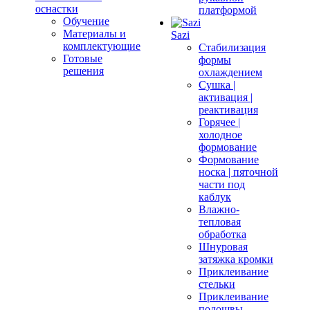
оснастки
платформой
Обучение
Материалы и
Sazi
комплектующие
Стабилизация
Готовые
формы
решения
охлаждением
Сушка |
активация |
реактивация
Горячее |
холодное
формование
Формование
носка | пяточной
части под
каблук
Влажно-
тепловая
обработка
Шнуровая
затяжка кромки
Приклеивание
стельки
Приклеивание
подошвы