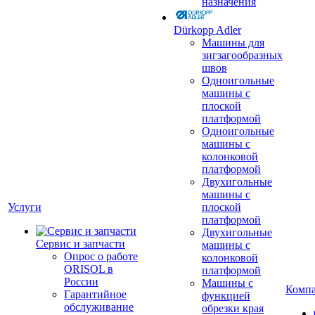
назначения
Dürkopp Adler
Машины для
зигзагообразных
швов
Одноигольные
машины с
плоской
платформой
Одноигольные
машины с
колонковой
платформой
Двухигольные
машины с
Услуги
плоской
платформой
Двухигольные
Сервис и запчасти
машины с
Опрос о работе
колонковой
ORISOL в
платформой
России
Машины с
Комп
Гарантийное
функцией
обслуживание
обрезки края