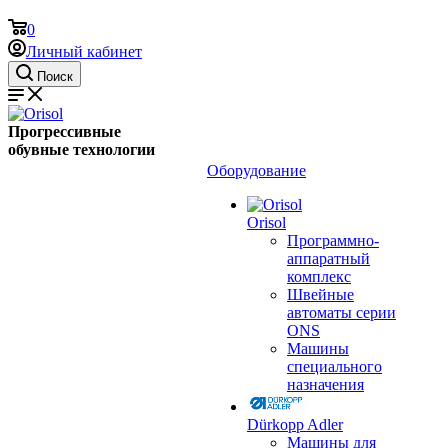
0
Личный кабинет
Поиск
Прогрессивные
обувные технологии
Оборудование
Orisol
Программно-
аппаратный
комплекс
Швейные
автоматы серии
ONS
Машины
специального
назначения
Dürkopp Adler
Машины для