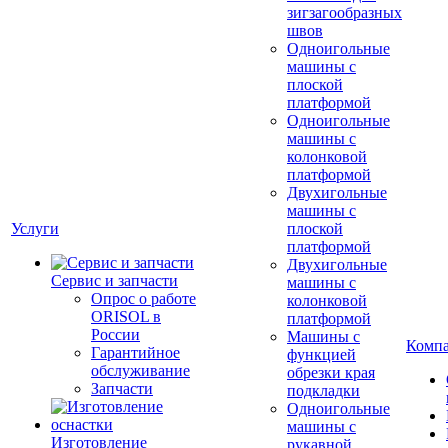
зигзагообразных
швов
Одноигольные
машины с
плоской
платформой
Одноигольные
машины с
колонковой
платформой
Двухигольные
машины с
Услуги
плоской
платформой
Двухигольные
Сервис и запчасти
машины с
Опрос о работе
колонковой
ORISOL в
платформой
России
Машины с
Комп
Гарантийное
функцией
обслуживание
обрезки края
Запчасти
подкладки
Одноигольные
машины с
Изготовление
рукавной